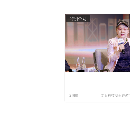
特别企划
2周前
文石科技淡玉婷谈
期”布局：先吃全
再回本土“练肌肉”