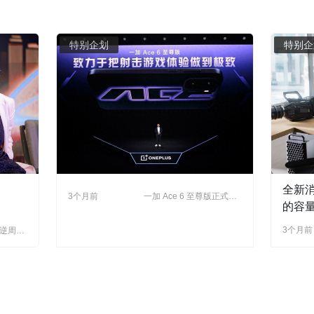
特别企划
特别企
全新
3个月前
一加 Ace 6 至尊版正式发
布：为射击游戏而生的双
的容
形态新装备
的性
3个月前
“逆周
和人
球红利，
求